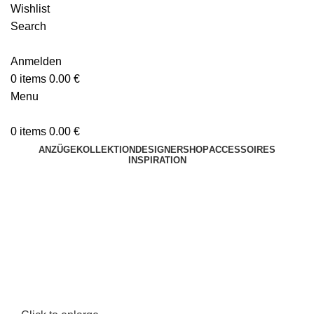
Wishlist
Search
Anmelden
0
items
0.00
€
Menu
0
items
0.00
€
ANZÜGE
KOLLEKTION
DESIGNER
SHOP
ACCESSOIRES
INSPIRATION