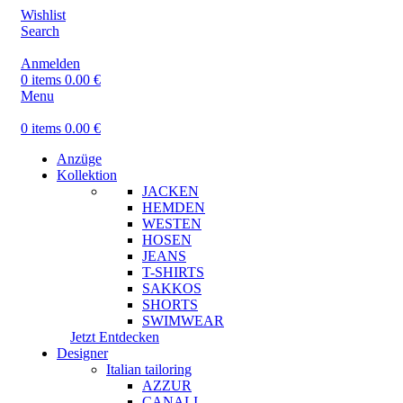
Wishlist
Search
Anmelden
0
items
0.00
€
Menu
0
items
0.00
€
Anzüge
Kollektion
JACKEN
HEMDEN
WESTEN
HOSEN
JEANS
T-SHIRTS
SAKKOS
SHORTS
SWIMWEAR
Jetzt Entdecken
Designer
Italian tailoring
AZZUR
CANALI