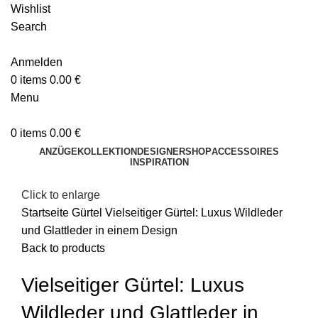
Wishlist
Search
Anmelden
0
items
0.00
€
Menu
0
items
0.00
€
ANZÜGE
KOLLEKTION
DESIGNER
SHOP
ACCESSOIRES
INSPIRATION
Click to enlarge
Startseite
Gürtel
Vielseitiger Gürtel: Luxus Wildleder
und Glattleder in einem Design
Back to products
Vielseitiger Gürtel: Luxus
Wildleder und Glattleder in