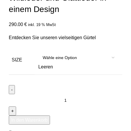
einem Design
290.00
€
inkl. 19 % MwSt
Entdecken Sie unseren vielseitigen Gürtel
SIZE
Leeren
Vielseitiger
Gürtel:
Luxus
Wildleder
In den Warenkorb
und