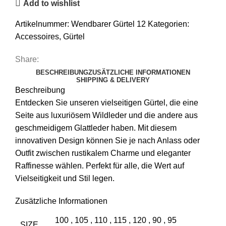
Add to wishlist
Glattleder
in
Artikelnummer:
Wendbarer Gürtel 12
Kategorien:
einem
Accessoires
,
Gürtel
Design
Menge
Share:
BESCHREIBUNG
ZUSÄTZLICHE INFORMATIONEN
SHIPPING & DELIVERY
Beschreibung
Entdecken Sie unseren vielseitigen Gürtel, die eine
Seite aus luxuriösem Wildleder und die andere aus
geschmeidigem Glattleder haben. Mit diesem
innovativen Design können Sie je nach Anlass oder
Outfit zwischen rustikalem Charme und eleganter
Raffinesse wählen. Perfekt für alle, die Wert auf
Vielseitigkeit und Stil legen.
Zusätzliche Informationen
100
,
105
,
110
,
115
,
120
,
90
,
95
SIZE