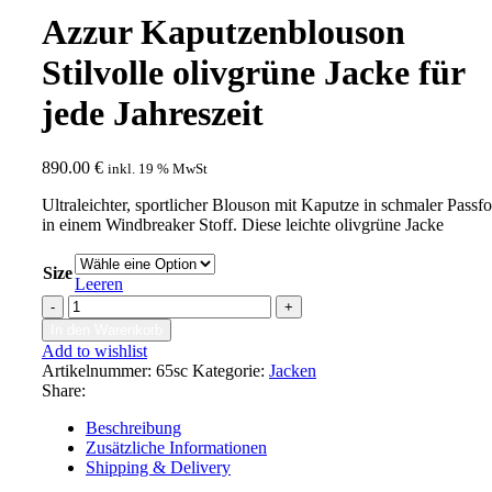
Azzur Kaputzenblouson
Stilvolle olivgrüne Jacke für
jede Jahreszeit
890.00
€
inkl. 19 % MwSt
Ultraleichter, sportlicher Blouson mit Kaputze in schmaler Passf
in einem Windbreaker Stoff. Diese leichte olivgrüne Jacke
Size
Leeren
Azzur
Kaputzenblouson
In den Warenkorb
Stilvolle
Add to wishlist
olivgrüne
Artikelnummer:
65sc
Kategorie:
Jacken
Jacke
Share:
für
jede
Beschreibung
Jahreszeit
Zusätzliche Informationen
Menge
Shipping & Delivery