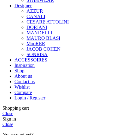
SWIMWEAR
Designer
AZZUR
CANALI
CESARE ATTOLINI
DORIANI
MANDELLI
MAURO BLASI
MooRER
JACOB COHEN
SONRISA
ACCESSOIRES
Inspiration
Shop
About us
Contact us
Wishlist
Compare
Login / Register
Shopping cart
Close
Sign in
Close
No account yet?